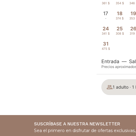
361 $
354 $
346 
17
18
1
-
374 $
353 
24
25
2
341 $
308 $
319 
31
475 $
Entrada
—
Sal
Precios aproximados 
1 adulto · 1
SUSCRÍBASE A NUESTRA NEWSLETTER
Sea el primero en disfrutar de ofertas exclusiva