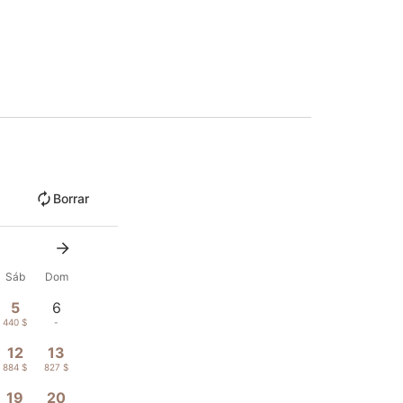
Borrar
Sáb
Dom
5
6
440 $
-
12
13
884 $
827 $
19
20