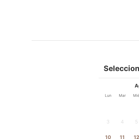
Seleccion
A
Lun
Mar
Mi
3
4
5
-
-
-
10
11
1