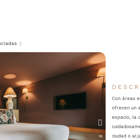
ociadas
DESCR
Con áreas e
ofrecen un a
espacio, la 
cuidadosamen
ciudad o al 