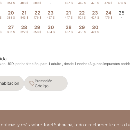
$
351 $
486 $
689 $
-
427 $
442 $
478 $
476 $
466 $
9
20
21
22
23
21
22
23
24
25
$
388 $
543 $
476 $
457 $
447 $
521 $
427 $
475 $
-
6
27
28
29
30
28
29
30
$
307 $
322 $
358 $
454 $
437 $
455 $
424 $
ida
en USD, por habitación, para 1 adulto , desde 1 noche (Algunos impuestos podria
Promoción
 habitación
s, noticias y más sobre Torel Saboraria, todo directamente en su 