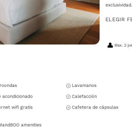
exclusividad
ELEGIR 
Max. 2 p
roondas
Lavamanos
e acondicionado
Calefacción
ernet wifi gratis
Cafetera de cápsulas
MandBOO amenities