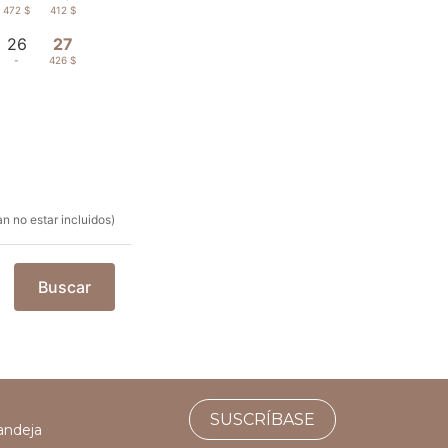
472 $
412 $
26
27
-
426 $
n no estar incluidos)
Buscar
SUSCRÍBASE
bandeja