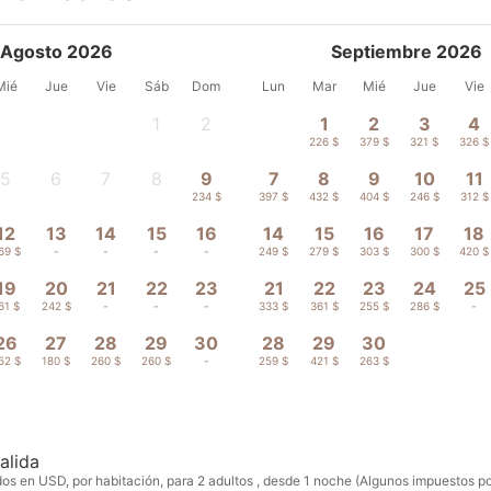
Agosto 2026
Septiembre 2026
Mié
Jue
Vie
Sáb
Dom
Lun
Mar
Mié
Jue
Vie
1
2
1
2
3
4
-
-
226 $
379 $
321 $
326 $
5
6
7
8
9
7
8
9
10
11
-
-
-
-
234 $
397 $
432 $
404 $
246 $
312 $
12
13
14
15
16
14
15
16
17
18
69 $
-
-
-
-
249 $
279 $
303 $
300 $
420 $
19
20
21
22
23
21
22
23
24
25
61 $
242 $
-
-
-
333 $
361 $
255 $
286 $
-
26
27
28
29
30
28
29
30
52 $
180 $
260 $
260 $
-
259 $
421 $
263 $
alida
os en USD, por habitación, para 2 adultos , desde 1 noche (Algunos impuestos pod