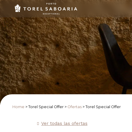
Home
>
Torel Special Offer
>
Ofertas
>
Torel Special Offer
Ver todas las ofertas