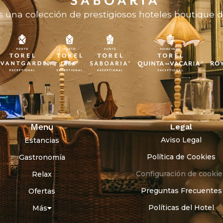
 una colección de prestigiosos hoteles boutique de
Menu
Legal
Aviso Legal
Estancias
Política de Cookies
Gastronomía
Configuración de cookie
Relax
Preguntas Frecuentes
Ofertas
Políticas del Hotel
Más