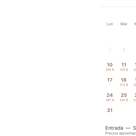
Lun
Mar
3
4
-
-
10
11
345 $
274 $
2
17
18
-
275 $
2
24
25
267 $
240 $
2
31
-
Entrada
—
S
Precios aproximad