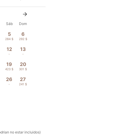
Sáb
Dom
5
6
284 $
292 $
12
13
-
-
19
20
423 $
301 $
26
27
-
241 $
rian no estar incluidos)