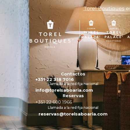
Torel Boutiques
es
Contactos
+351 22 318 7016
Llamada a la red fija nacional
info@torelsaboaria.com
Reservas
+351 22 600 1966
Llamada a la red fija nacional
reservas@torelsaboaria.com