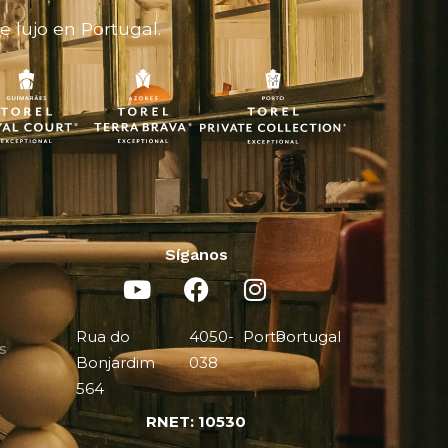
 lujo en Portugal.
Síganos
Rua do
4050-
Porto
Portugal
s
Bonjardim
038
564
RNET: 10530