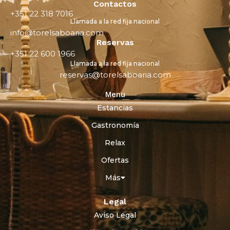
Contactos
+351 22 318 7016
Llamada a la red fija nacional
info@torelsaboaria.com
Reservas
+351 22 600 1966
Llamada a la red fija nacional
reservas@torelsaboaria.com
Menu
Estancias
Gastronomía
Relax
Ofertas
Más
Legal
Aviso Legal