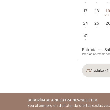
-
-
-
17
18
1
-
-
211 
24
25
2
-
-
-
31
-
Entrada
—
Sal
Precios aproximados 
1 adulto · 1
SUSCRÍBASE A NUESTRA NEWSLETTER
Sea el primero en disfrutar de ofertas exclusiva