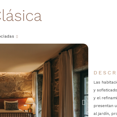
lásica
ociadas
DESCR
Las habitac
y sofisticad
y el refinam
presentan u
al jardín, p