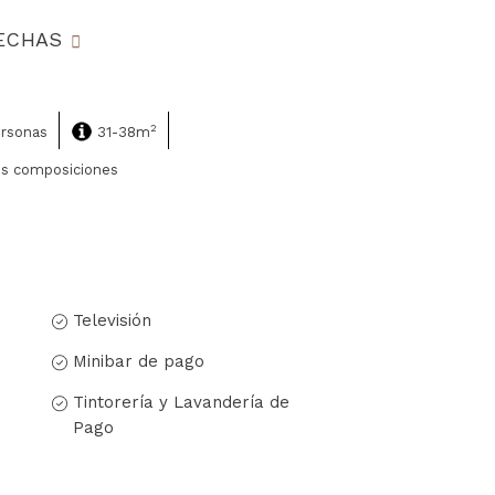
FECHAS
2
ersonas
31-38m
es composiciones
Televisión
Minibar de pago
Tintorería y Lavandería de
Pago