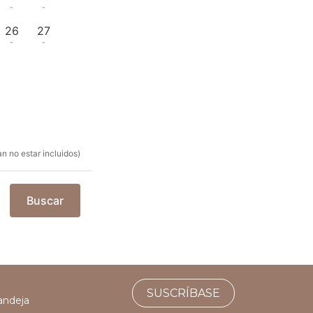
-
-
26
27
-
-
n no estar incluidos)
Buscar
SUSCRÍBASE
bandeja