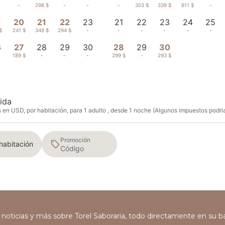
-
298 $
-
-
-
303 $
339 $
611 $
-
9
20
21
22
23
21
22
23
24
25
$
241 $
349 $
294 $
-
-
-
-
-
-
6
27
28
29
30
28
29
30
189 $
-
-
-
299 $
-
293 $
ida
en USD, por habitación, para 1 adulto , desde 1 noche (Algunos impuestos podria
Promoción
 habitación
s, noticias y más sobre Torel Saboraria, todo directamente en su 