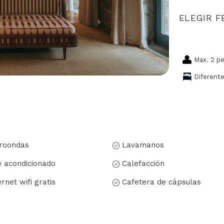
ELEGIR 
Max. 2 p
Diferent
roondas
Lavamanos
e acondicionado
Calefacción
ernet wifi gratis
Cafetera de cápsulas