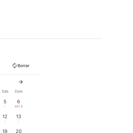
Borrar
Sáb
Dom
5
6
-
601 $
12
13
-
-
19
20