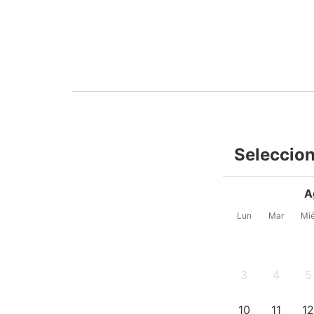
Seleccion
A
Lun
Mar
Mi
3
4
5
-
-
-
10
11
1