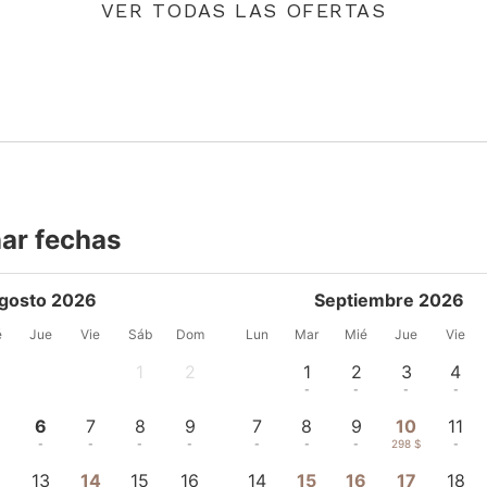
VER TODAS LAS OFERTAS
ar fechas
gosto 2026
Septiembre 2026
é
Jue
Vie
Sáb
Dom
Lun
Mar
Mié
Jue
Vie
1
2
1
2
3
4
-
-
-
-
-
-
6
7
8
9
7
8
9
10
11
-
-
-
-
-
-
-
298 $
-
2
13
14
15
16
14
15
16
17
18