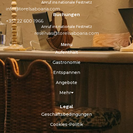
Anruf ins nationale Festnetz
info@torelsaboaria.com
Buchungen
+351 22 600 1966
Anruf ins nationale Festnetz
reservas@torelsaboaria.com
Menu
Aufenthalt
Gastronomie
Entspannen
Angebote
Mehr
Legal
Geschäftsbedingungen
Cookies-Politik