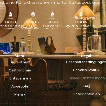
ist eine Kollektion renommierter Luxusboutique-Ho
Menu
Legal
Geschäftsbedingunge
Aufenthalt
Cookies-Politik
Gastronomie
Cookie-Einstellungen
Entspannen
FAQ
Angebote
Hotelrichtlinien
Mehr