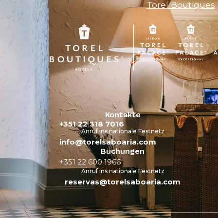
Torel Boutiques
Kontakte
+351 22 318 7016
Anruf ins nationale Festnetz
info@torelsaboaria.com
Buchungen
+351 22 600 1966
Anruf ins nationale Festnetz
reservas@torelsaboaria.com