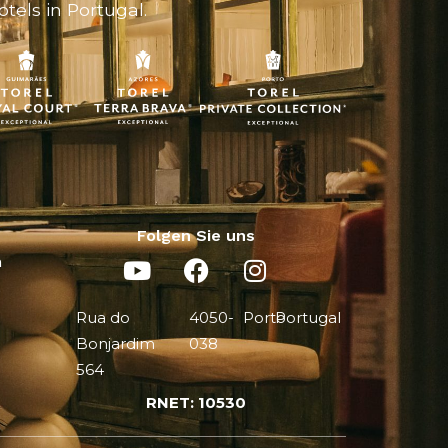
tels in Portugal.
Folgen Sie uns
n
Rua do
4050-
Porto
Portugal
Bonjardim
038
564
RNET: 10530