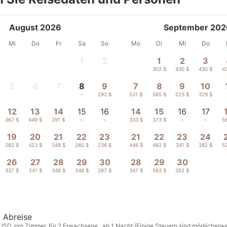
August 2026
September 202
Mi
Do
Fr
Sa
So
Mo
Di
Mi
Do
1
2
1
2
3
-
-
302 $
430 $
430 $
4
5
6
7
8
9
7
8
9
10
-
-
-
-
292 $
531 $
565 $
523 $
329 $
12
13
14
15
16
14
15
16
17
367 $
449 $
291 $
-
-
333 $
373 $
-
-
5
19
20
21
22
23
21
22
23
24
282 $
423 $
348 $
280 $
236 $
446 $
482 $
341 $
382 $
5
26
27
28
29
30
28
29
30
337 $
241 $
348 $
348 $
287 $
347 $
563 $
352 $
Abreise
 USD, pro Zimmer, für 2 Erwachsene , ab 1 Nacht (Einige Steuern sind möglicherwei