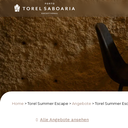
Home
>
Torel Summer Escape
>
Angebote
>
Torel Summer Es
Alle Angebote ansehen