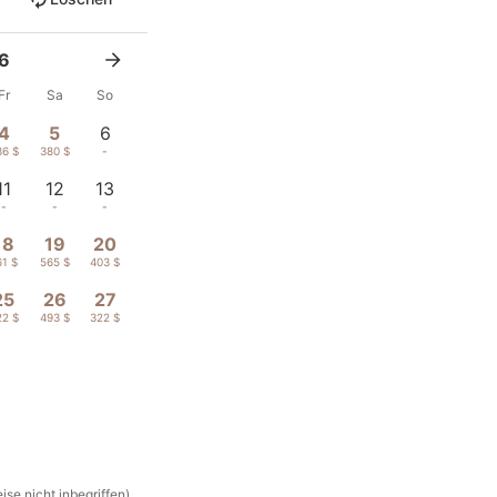
6
Fr
Sa
So
4
5
6
36 $
380 $
-
11
12
13
-
-
-
18
19
20
61 $
565 $
403 $
25
26
27
22 $
493 $
322 $
se nicht inbegriffen)