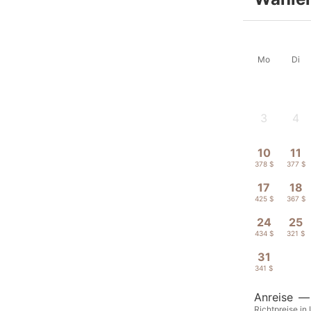
Mo
Di
3
4
-
-
10
11
378 $
377 $
17
18
425 $
367 $
24
25
434 $
321 $
31
341 $
Anreise
—
Richtpreise in