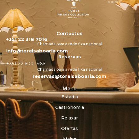
Contactos
+351 22 318 7016
Chamada para a rede fixa nacional
info@torelsaboaria.com
Reservas
+351 22 600 1966
Chamada para a rede fixa nacional
reservas@torelsaboaria.com
Menu
Estadia
Gastronomia
Relaxar
Ofertas
Mais