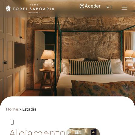
Aceder
PT
Home
>
Estadia
Alojamento